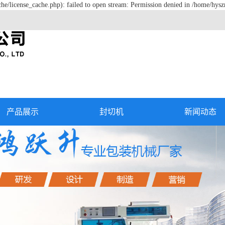
e/license_cache.php): failed to open stream: Permission denied in /home/hys
产品展示
封切机
新闻动态